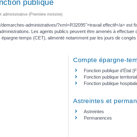
nction publique
et administrative (Première ministre)
fr/demarches-administratives/?xml=R32095">travail effectif</a> est f
es administrations. Les agents publics peuvent être amenés à effectue
épargne-temps (CET), alimenté notamment par les jours de congés non
Compte épargne-tem
Fonction publique d'État (
Fonction publique territori
Fonction publique hospital
Astreintes et perma
Astreintes
Permanences