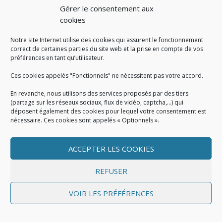
Tour (cl. M. Cottereau).
Gérer le consentement aux
cookies
Notre site Internet utilise des cookies qui assurent le fonctionnement
correct de certaines parties du site web et la prise en compte de vos
préférences en tant qu’utilisateur.
Ces cookies appelés "Fonctionnels" ne nécessitent pas votre accord.
En revanche, nous utilisons des services proposés par des tiers
(partage sur les réseaux sociaux, flux de vidéo, captcha,...) qui
déposent également des cookies pour lequel votre consentement est
nécessaire. Ces cookies sont appelés « Optionnels ».
Fig. 3.15. Vue de la turbine en palette du moulin à
farine communal de La Tour (cl. M. Cottereau).
ACCEPTER LES COOKIES
REFUSER
VOIR LES PRÉFÉRENCES