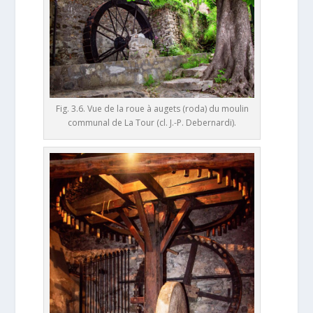
Fig. 3.6. Vue de la roue à augets (roda) du moulin
communal de La Tour (cl. J.-P. Debernardi).