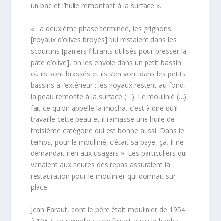
un bac et l’huile remontant à la surface ».
« La deuxième phase terminée, les grignons
[noyaux d’olives broyés] qui restaient dans les
scourtins [paniers filtrants utilisés pour presser la
pâte d’olive], on les envoie dans un petit bassin
où ils sont brassés et ils s’en vont dans les petits
bassins à l’extérieur : les noyaux restent au fond,
la peau remonte à la surface (…). Le moulinié (…)
fait ce qu’on appelle la mocha, c’est à dire qu’il
travaille cette peau et il ramasse une huile de
troisième catégorie qui est bonne aussi. Dans le
temps, pour le moulinié, c’était sa paye, ça. Il ne
demandait rien aux usagers ». Les particuliers qui
venaient aux heures des repas assuraient la
restauration pour le moulinier qui dormait sur
place.
Jean Faraut, dont le père était moulinier de 1954
à 1957, se rappelle : « on faisait aussi le banha-