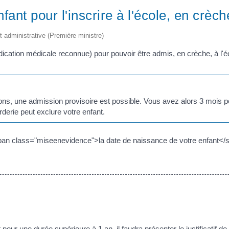
nfant pour l'inscrire à l'école, en crèc
et administrative (Première ministre)
indication médicale reconnue) pour pouvoir être admis, en crèche, à l'
ions, une admission provisoire est possible. Vous avez alors 3 mois pou
rderie peut exclure votre enfant.
pan class="miseenevidence">la date de naissance de votre enfant</
pour une durée supérieure à 1 an, il faudra présenter le justificatif 