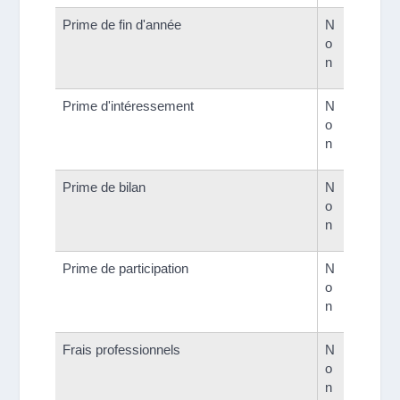
Prime de fin d'année
N
o
n
Prime d'intéressement
N
o
n
Prime de bilan
N
o
n
Prime de participation
N
o
n
Frais professionnels
N
o
n