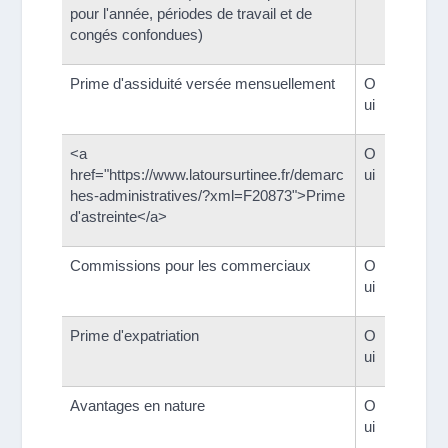
pour l'année, périodes de travail et de
congés confondues)
Prime d'assiduité versée mensuellement
O
ui
<a
O
href="https://www.latoursurtinee.fr/demarc
ui
hes-administratives/?xml=F20873">Prime
d'astreinte</a>
Commissions pour les commerciaux
O
ui
Prime d'expatriation
O
ui
Avantages en nature
O
ui