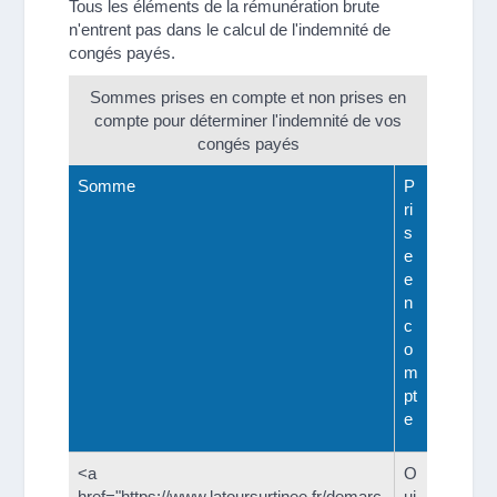
Tous les éléments de la rémunération brute
n'entrent pas dans le calcul de l'indemnité de
congés payés.
Sommes prises en compte et non prises en
compte pour déterminer l'indemnité de vos
congés payés
Somme
P
ri
s
e
e
n
c
o
m
pt
e
<a
O
href="https://www.latoursurtinee.fr/demarc
ui