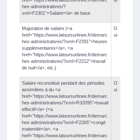
hes-administratives/?
xml=F2301">Salaire</a> de base
Majoration de salaire (<a
O
href="https://www.latoursurtinee.fr/demarc
ui
hes-administratives/?xml=F2391">heures
supplémentaires</a>, <a
href="https://www.latoursurtinee.fr/demarc
hes-administratives/?xml=F2212">travail
de nuit</a>, etc.)
Salaire reconstitué pendant des périodes
O
assimilées à du <a
ui
href="https://www.latoursurtinee.fr/demarc
hes-administratives/?xml=R32095">travail
effectif</a> (<a
href="https://www.latoursurtinee.fr/demarc
hes-administratives/?xml=F2265">congé
maternité</a>, <a
href="https://www.latoursurtinee.fr/demarc