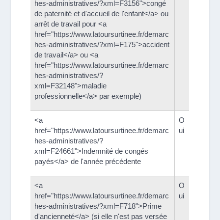
hes-administratives/?xml=F3156">congé
de paternité et d'accueil de l'enfant</a> ou
arrêt de travail pour <a
href="https://www.latoursurtinee.fr/demarc
hes-administratives/?xml=F175">accident
de travail</a> ou <a
href="https://www.latoursurtinee.fr/demarc
hes-administratives/?
xml=F32148">maladie
professionnelle</a> par exemple)
<a
O
href="https://www.latoursurtinee.fr/demarc
ui
hes-administratives/?
xml=F24661">Indemnité de congés
payés</a> de l'année précédente
<a
O
href="https://www.latoursurtinee.fr/demarc
ui
hes-administratives/?xml=F718">Prime
d'ancienneté</a> (si elle n'est pas versée