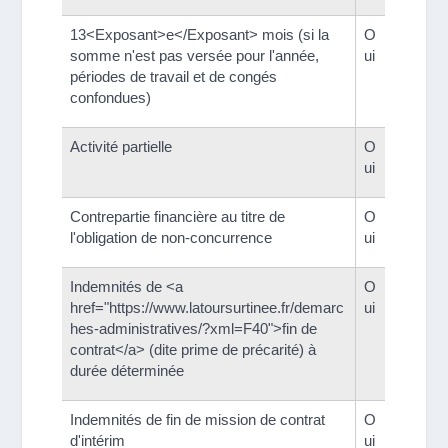
13<Exposant>e</Exposant> mois (si la
O
somme n'est pas versée pour l'année,
ui
périodes de travail et de congés
confondues)
Activité partielle
O
ui
Contrepartie financière au titre de
O
l'obligation de non-concurrence
ui
Indemnités de <a
O
href="https://www.latoursurtinee.fr/demarc
ui
hes-administratives/?xml=F40">fin de
contrat</a> (dite prime de précarité) à
durée déterminée
Indemnités de fin de mission de contrat
O
d'intérim
ui