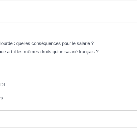
lourde : quelles conséquences pour le salarié ?
e a-t-il les mêmes droits qu'un salarié français ?
CDI
és