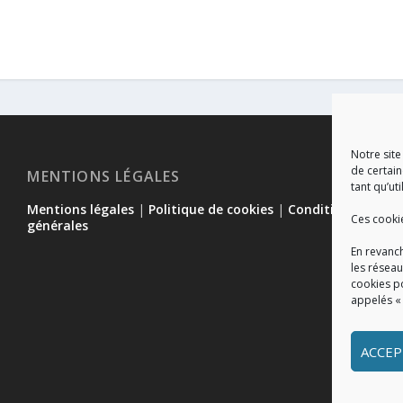
Notre site
de certain
MENTIONS LÉGALES
tant qu’uti
Mentions légales
|
Politique de cookies
|
Conditions
Ces cooki
générales
En revanch
les réseau
cookies p
appelés «
ACCEP