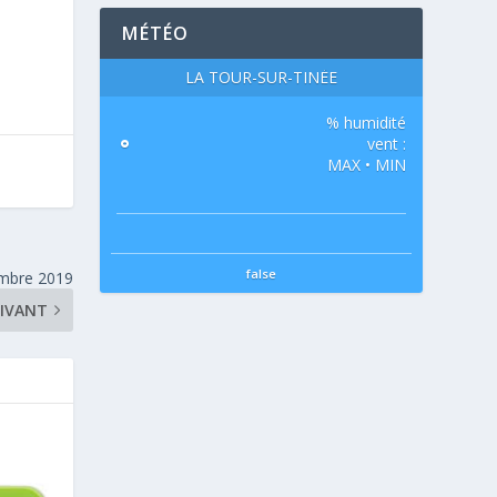
MÉTÉO
LA TOUR-SUR-TINÉE
% humidité
°
vent :
MAX • MIN
false
embre 2019
UIVANT