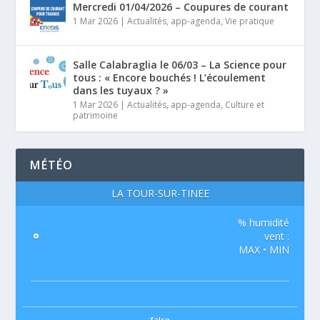
Mercredi 01/04/2026 – Coupures de courant
1 Mar 2026
|
Actualités
,
app-agenda
,
Vie pratique
Salle Calabraglia le 06/03 – La Science pour
tous : « Encore bouchés ! L’écoulement
dans les tuyaux ? »
1 Mar 2026
|
Actualités
,
app-agenda
,
Culture et
patrimoine
MÉTÉO
LA TOUR-SUR-TINÉE
% humidité
°
vent :
MAX • MIN
false