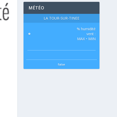
MÉTÉO
LA TOUR-SUR-TINÉE
% humidité
°
vent :
MAX • MIN
false