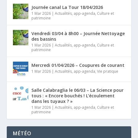
Journée canal La Tour 18/04/2026
1 Mar 2026
|
Actualités
,
app-agenda
,
Culture et
patrimoine
Vendredi 03/04 à 8h00 – Journée Nettoyage
des bassins
1 Mar 2026
|
Actualités
,
app-agenda
,
Culture et
patrimoine
Mercredi 01/04/2026 – Coupures de courant
1 Mar 2026
|
Actualités
,
app-agenda
,
Vie pratique
Salle Calabraglia le 06/03 – La Science pour
tous : « Encore bouchés ! L’écoulement
dans les tuyaux ? »
1 Mar 2026
|
Actualités
,
app-agenda
,
Culture et
patrimoine
MÉTÉO