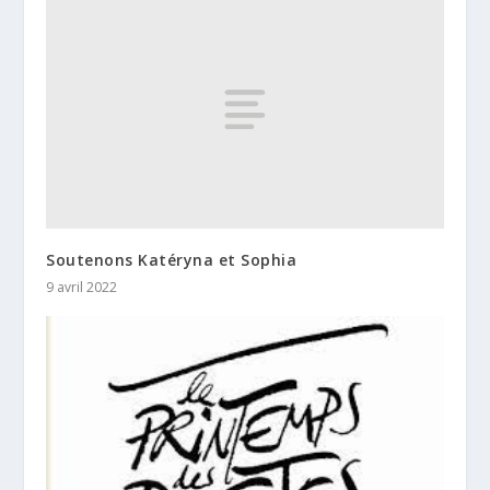
Soutenons Katéryna et Sophia
9 avril 2022