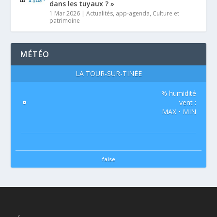
dans les tuyaux ? »
1 Mar 2026
|
Actualités
,
app-agenda
,
Culture et
patrimoine
MÉTÉO
LA TOUR-SUR-TINÉE
% humidité
°
vent :
MAX • MIN
false