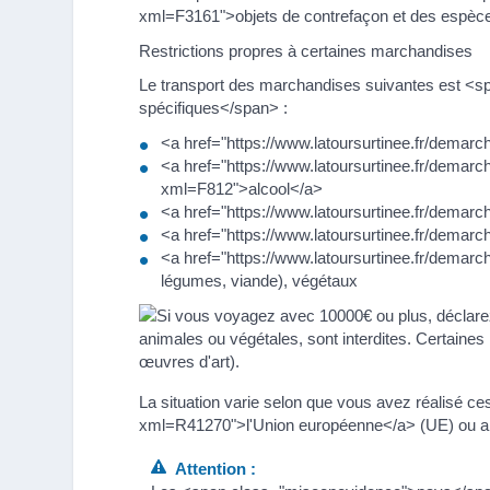
xml=F3161">objets de contrefaçon et des espèce
Restrictions propres à certaines marchandises
Le transport des marchandises suivantes est <
spécifiques</span> :
<a href="https://www.latoursurtinee.fr/demar
<a href="https://www.latoursurtinee.fr/demar
xml=F812">alcool</a>
<a href="https://www.latoursurtinee.fr/dema
<a href="https://www.latoursurtinee.fr/dema
<a href="https://www.latoursurtinee.fr/demarc
légumes, viande), végétaux
La situation varie selon que vous avez réalisé c
xml=R41270">l'Union européenne</a> (UE) ou ail
Attention :