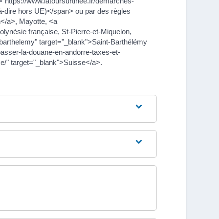
"https://www.latoursurtinee.fr/demarches-
à-dire hors UE)</span> ou par des règles
n</a>, Mayotte, <a
lynésie française, St-Pierre-et-Miquelon,
nt-barthelemy" target="_blank">Saint-Barthélémy
/passer-la-douane-en-andorre-taxes-et-
se/" target="_blank">Suisse</a>.