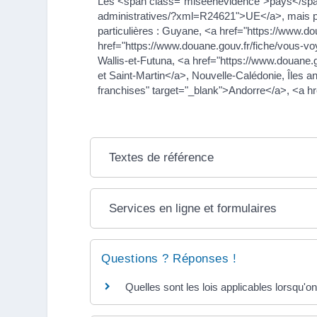
Les <span class="miseenevidence">pays</span> 
administratives/?xml=R24621">UE</a>, mais par
particulières : Guyane, <a href="https://www.d
href="https://www.douane.gouv.fr/fiche/vous-vo
Wallis-et-Futuna, <a href="https://www.douane.go
et Saint-Martin</a>, Nouvelle-Calédonie, Îles 
franchises" target="_blank">Andorre</a>, <a hr
Textes de référence
Services en ligne et formulaires
Questions ? Réponses !
Quelles sont les lois applicables lorsqu'on