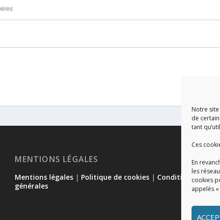
gères
Notre site
de certain
tant qu’uti
Ces cooki
MENTIONS LÉGALES
En revanch
les réseau
Mentions légales
|
Politique de cookies
|
Conditions
cookies p
générales
appelés «
ACCEP