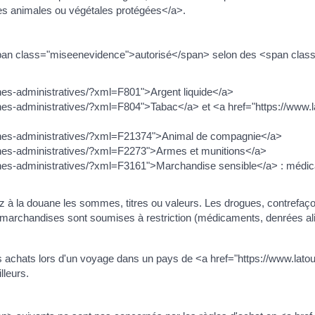
s animales ou végétales protégées</a>.
span class="miseenevidence">autorisé</span> selon des <span clas
ches-administratives/?xml=F801">Argent liquide</a>
ches-administratives/?xml=F804">Tabac</a> et <a href="https://www.l
rches-administratives/?xml=F21374">Animal de compagnie</a>
rches-administratives/?xml=F2273">Armes et munitions</a>
hes-administratives/?xml=F3161">Marchandise sensible</a> : médicame
es achats lors d'un voyage dans un pays de <a href="https://www.lato
leurs.