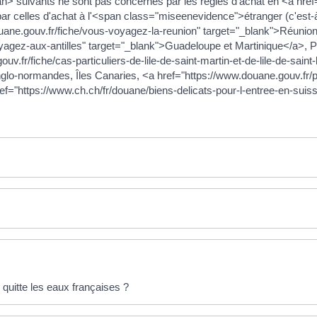
suivants ne sont pas concernés par les règles d'achat en <a href=
 celles d'achat à l'<span class="miseenevidence">étranger (c'est-
ouane.gouv.fr/fiche/vous-voyagez-la-reunion" target="_blank">Réunio
yagez-aux-antilles" target="_blank">Guadeloupe et Martinique</a>, Po
uv.fr/fiche/cas-particuliers-de-lile-de-saint-martin-et-de-lile-de-sai
anglo-normandes, Îles Canaries, <a href="https://www.douane.gouv.fr
ef="https://www.ch.ch/fr/douane/biens-delicats-pour-l-entree-en-suis
 quitte les eaux françaises ?