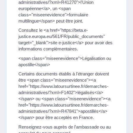
administratives/?xml=R41270">l'Union
européenne</a>, un <span
class="miseenevidence">formulaire
multilingue</span> peut être joint.
Consultez le <a href="https://beta.e-
justice.europa.eu/561/FR/public_documents"
target="_blank">site e-justice</a> pour avoir des
informations complémentaires.
<span class="miseenevidence">Légalisation ou
apostille</span>
Certains documents établis à l'étranger doivent
être <span class="miseenevidence"><a
href="https://www.latoursurtinee.fr/demarches-
administratives/?xml=F1402">légalisés</a>
</span> ou <span class="miseenevidence"><a
href="https://www.latoursurtinee.fr/demarches-
administratives/?xml=R47841">apostillés</a>
</span> pour être acceptés en France.
Renseignez-vous auprès de l'ambassade ou au