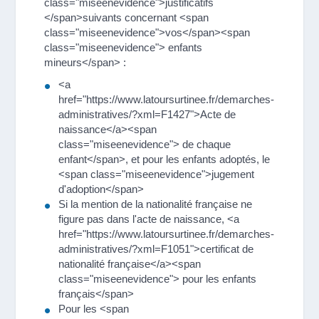
class="miseenevidence">justificatifs
</span>suivants concernant <span
class="miseenevidence">vos</span><span
class="miseenevidence"> enfants
mineurs</span> :
<a
href="https://www.latoursurtinee.fr/demarches-
administratives/?xml=F1427">Acte de
naissance</a><span
class="miseenevidence"> de chaque
enfant</span>, et pour les enfants adoptés, le
<span class="miseenevidence">jugement
d'adoption</span>
Si la mention de la nationalité française ne
figure pas dans l'acte de naissance, <a
href="https://www.latoursurtinee.fr/demarches-
administratives/?xml=F1051">certificat de
nationalité française</a><span
class="miseenevidence"> pour les enfants
français</span>
Pour les <span