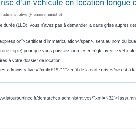
rise d'un véhicule en location longue 
et administrative (Première ministre)
 durée (LLD), vous n'avez pas à demander la carte grise auprès des au
xpression">certificat d'immatriculation</span>, sera au nom du loue
ou une copie) pour que vous puissiez circuler en règle avec le véhicule
res à votre dossier de location.
hes-administratives/?xml=F19211">coût de la carte grise</a> est à la 
//www.latoursurtinee.fr/demarches-administratives/?xml=N32">l'assuran