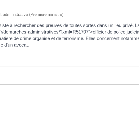
et administrative (Première ministre)
siste à rechercher des preuves de toutes sortes dans un lieu privé. L
.fr/demarches-administratives/?xml=R51707">officier de police judiciai
 matière de crime organisé et de terrorisme. Elles concernent notammen
ce d'un avocat.