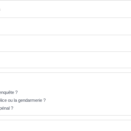
s
 enquête ?
lice ou la gendarmerie ?
 pénal ?