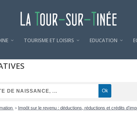
INE
TOURISME ET LOISIRS
EDUCATION
E
ATIVES
mmation
>
Impôt sur le revenu : déductions, réductions et crédits d'im