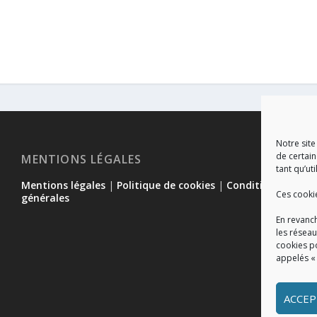
Notre site
de certain
MENTIONS LÉGALES
tant qu’uti
Mentions légales
|
Politique de cookies
|
Conditions
Ces cooki
générales
En revanch
les réseau
cookies p
appelés «
ACCEP