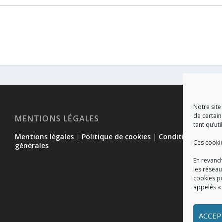
Notre site
de certain
MENTIONS LÉGALES
tant qu’uti
Mentions légales
|
Politique de cookies
|
Conditions
Ces cooki
générales
En revanch
les réseau
cookies p
appelés «
ACCEP