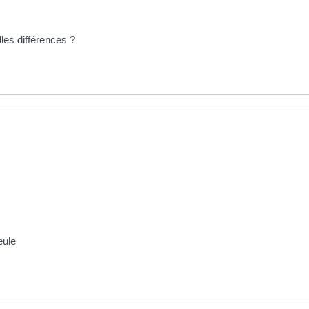
lles différences ?
eule