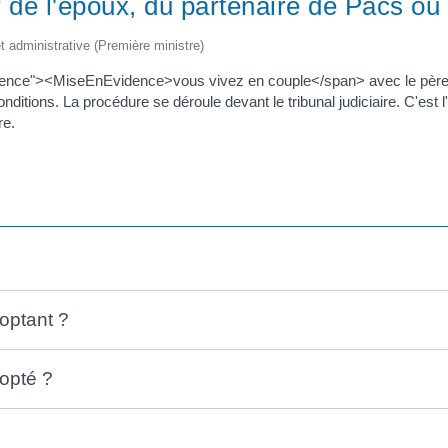
r de l'époux, du partenaire de Pacs ou
et administrative (Première ministre)
nce"><MiseEnEvidence>vous vivez en couple</span> avec le père 
tions. La procédure se déroule devant le tribunal judiciaire. C'est l'
re.
doptant ?
dopté ?