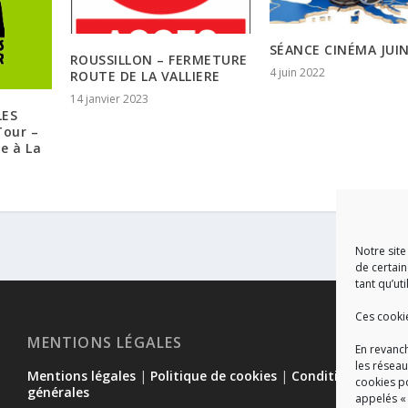
SÉANCE CINÉMA JUI
ROUSSILLON – FERMETURE
4 juin 2022
ROUTE DE LA VALLIERE
14 janvier 2023
LES
Tour –
ue à La
Notre site
de certain
tant qu’uti
Ces cooki
MENTIONS LÉGALES
En revanch
les réseau
Mentions légales
|
Politique de cookies
|
Conditions
cookies p
générales
appelés «