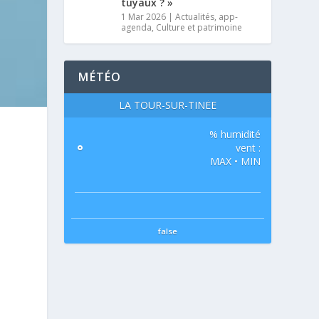
tuyaux ? »
1 Mar 2026
|
Actualités
,
app-
agenda
,
Culture et patrimoine
MÉTÉO
LA TOUR-SUR-TINÉE
% humidité
°
vent :
MAX • MIN
false