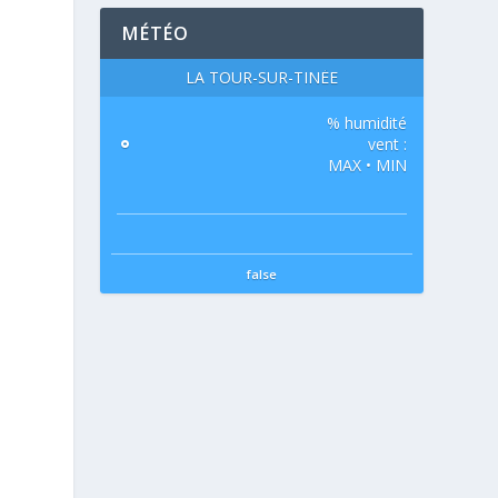
MÉTÉO
LA TOUR-SUR-TINÉE
% humidité
°
vent :
MAX • MIN
false