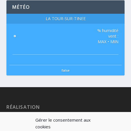
MÉTÉO
LA TOUR-SUR-TINÉE
% humidité
°
vent :
MAX • MIN
false
RÉALISATION
Gérer le consentement aux
cookies