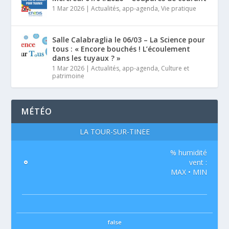
1 Mar 2026
|
Actualités
,
app-agenda
,
Vie pratique
Salle Calabraglia le 06/03 – La Science pour
tous : « Encore bouchés ! L’écoulement
dans les tuyaux ? »
1 Mar 2026
|
Actualités
,
app-agenda
,
Culture et
patrimoine
MÉTÉO
LA TOUR-SUR-TINÉE
% humidité
°
vent :
MAX • MIN
false