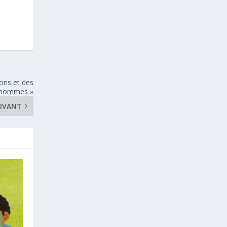
ons et des
hommes »
UIVANT