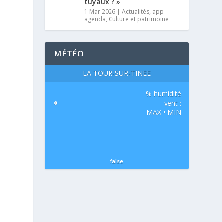
tuyaux ? »
1 Mar 2026
|
Actualités
,
app-
agenda
,
Culture et patrimoine
MÉTÉO
LA TOUR-SUR-TINÉE
% humidité
°
vent :
MAX • MIN
false