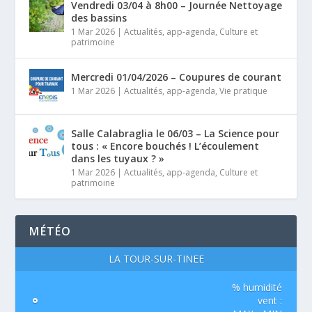
Vendredi 03/04 à 8h00 – Journée Nettoyage
des bassins
1 Mar 2026
|
Actualités
,
app-agenda
,
Culture et
patrimoine
Mercredi 01/04/2026 – Coupures de courant
1 Mar 2026
|
Actualités
,
app-agenda
,
Vie pratique
Salle Calabraglia le 06/03 – La Science pour
tous : « Encore bouchés ! L’écoulement
dans les tuyaux ? »
1 Mar 2026
|
Actualités
,
app-agenda
,
Culture et
patrimoine
MÉTÉO
LA TOUR-SUR-TINÉE
% humidité
°
vent :