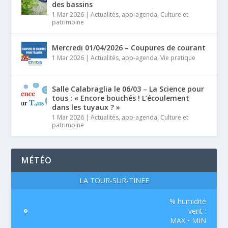
des bassins
1 Mar 2026
|
Actualités
,
app-agenda
,
Culture et
patrimoine
Mercredi 01/04/2026 – Coupures de courant
1 Mar 2026
|
Actualités
,
app-agenda
,
Vie pratique
Salle Calabraglia le 06/03 – La Science pour
tous : « Encore bouchés ! L’écoulement
dans les tuyaux ? »
1 Mar 2026
|
Actualités
,
app-agenda
,
Culture et
patrimoine
MÉTÉO
LA TOUR-SUR-TINÉE
% humidité
°
vent :
MAX • MIN