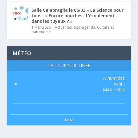
Salle Calabraglia le 06/03 – La Science pour
tous : « Encore bouchés ! L’écoulement
dans les tuyaux ? »
1 Mar 2026
|
Actualités
,
app-agenda
,
Culture et
patrimoine
MÉTÉO
LA TOUR-SUR-TINÉE
% humidité
°
vent :
MAX • MIN
false