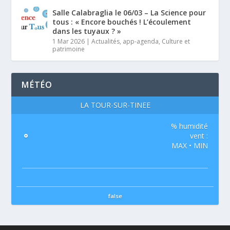
Salle Calabraglia le 06/03 – La Science pour
tous : « Encore bouchés ! L’écoulement
dans les tuyaux ? »
1 Mar 2026
|
Actualités
,
app-agenda
,
Culture et
patrimoine
MÉTÉO
LA TOUR-SUR-TINÉE
% humidité
°
vent :
MAX • MIN
false