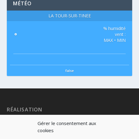
MÉTÉO
LA TOUR-SUR-TINÉE
% humidité
°
vent :
MAX • MIN
false
RÉALISATION
Gérer le consentement aux
cookies