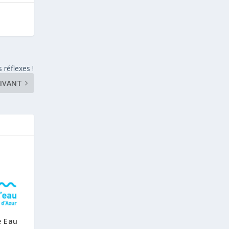
 réflexes !
UIVANT
e Eau