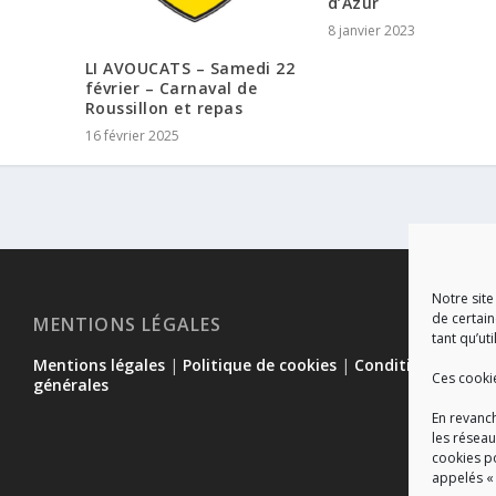
d’Azur
8 janvier 2023
LI AVOUCATS – Samedi 22
février – Carnaval de
Roussillon et repas
16 février 2025
Notre site
de certain
MENTIONS LÉGALES
tant qu’uti
Mentions légales
|
Politique de cookies
|
Conditions
Ces cooki
générales
En revanch
les réseau
cookies p
appelés «