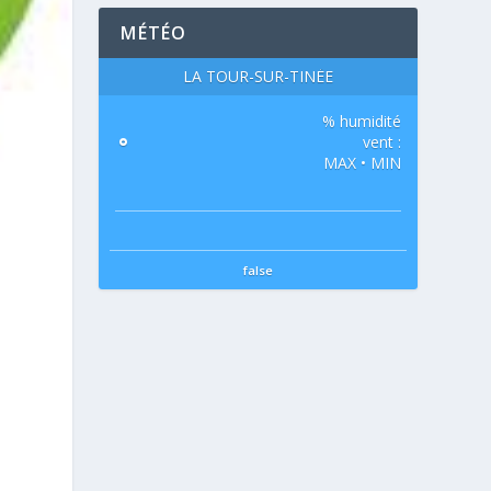
MÉTÉO
LA TOUR-SUR-TINÉE
% humidité
°
vent :
MAX • MIN
false