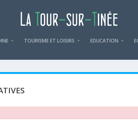
INE
TOURISME ET LOISIRS
EDUCATION
E
ATIVES