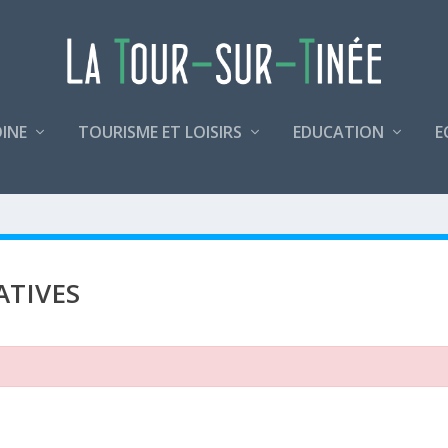
INE
TOURISME ET LOISIRS
EDUCATION
E
ATIVES