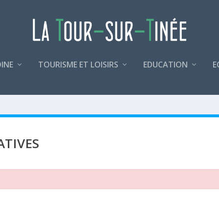
INE
TOURISME ET LOISIRS
EDUCATION
E
ATIVES