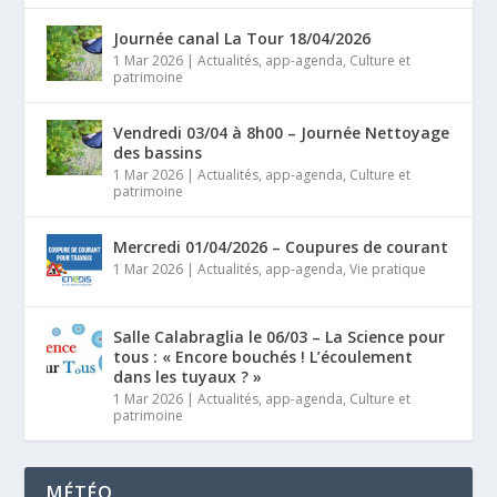
Journée canal La Tour 18/04/2026
1 Mar 2026
|
Actualités
,
app-agenda
,
Culture et
patrimoine
Vendredi 03/04 à 8h00 – Journée Nettoyage
des bassins
1 Mar 2026
|
Actualités
,
app-agenda
,
Culture et
patrimoine
Mercredi 01/04/2026 – Coupures de courant
1 Mar 2026
|
Actualités
,
app-agenda
,
Vie pratique
Salle Calabraglia le 06/03 – La Science pour
tous : « Encore bouchés ! L’écoulement
dans les tuyaux ? »
1 Mar 2026
|
Actualités
,
app-agenda
,
Culture et
patrimoine
MÉTÉO