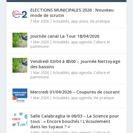
ELECTIONS MUNICIPALES 2026 : Nouveau
mode de scrutin
7 Mar 2026
|
Actualités
,
app-actus
,
Vie pratique
Journée canal La Tour 18/04/2026
1 Mar 2026
|
Actualités
,
app-agenda
,
Culture et
patrimoine
Vendredi 03/04 à 8h00 – Journée Nettoyage
des bassins
1 Mar 2026
|
Actualités
,
app-agenda
,
Culture et
patrimoine
Mercredi 01/04/2026 – Coupures de courant
1 Mar 2026
|
Actualités
,
app-agenda
,
Vie pratique
Salle Calabraglia le 06/03 – La Science pour
tous : « Encore bouchés ! L’écoulement
dans les tuyaux ? »
1 Mar 2026
|
Actualités
,
app-agenda
,
Culture et