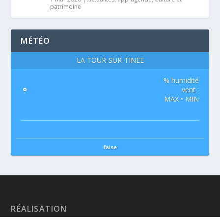
patrimoine
MÉTÉO
LA TOUR-SUR-TINÉE
% humidité
°
vent :
MAX • MIN
false
RÉALISATION