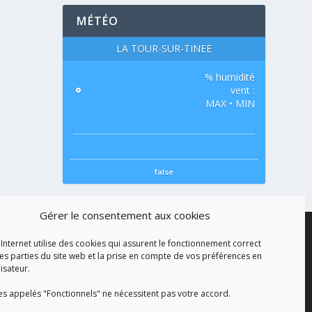
MÉTÉO
LA TOUR-SUR-TINÉE
% humidité
°
vent :
MAX • MIN
false
Gérer le consentement aux cookies
 Internet utilise des cookies qui assurent le fonctionnement correct
es parties du site web et la prise en compte de vos préférences en
lisateur.
es appelés "Fonctionnels" ne nécessitent pas votre accord.