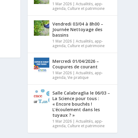
1 Mar 2026
|
Actualités
,
app-
agenda
,
Culture et patrimoine
Vendredi 03/04 à 8h00 –
Journée Nettoyage des
bassins
1 Mar 2026
|
Actualités
,
app-
agenda
,
Culture et patrimoine
Mercredi 01/04/2026 –
Coupures de courant
1 Mar 2026
|
Actualités
,
app-
agenda
,
Vie pratique
Salle Calabraglia le 06/03 –
La Science pour tous :
« Encore bouchés !
L’écoulement dans les
tuyaux ? »
1 Mar 2026
|
Actualités
,
app-
agenda
,
Culture et patrimoine