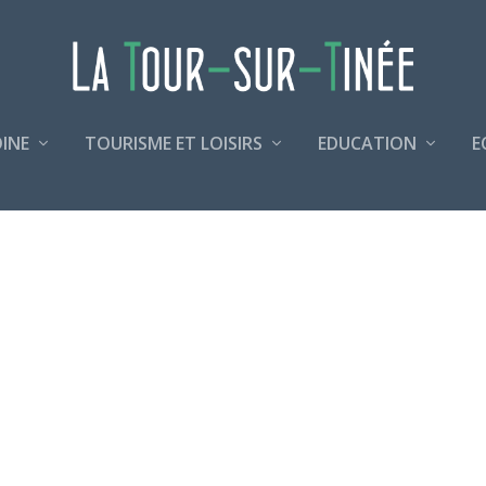
INE
TOURISME ET LOISIRS
EDUCATION
E