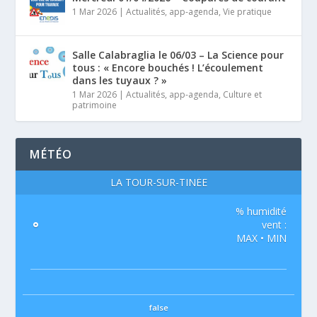
1 Mar 2026
|
Actualités
,
app-agenda
,
Vie pratique
Salle Calabraglia le 06/03 – La Science pour
tous : « Encore bouchés ! L’écoulement
dans les tuyaux ? »
1 Mar 2026
|
Actualités
,
app-agenda
,
Culture et
patrimoine
MÉTÉO
LA TOUR-SUR-TINÉE
% humidité
°
vent :
MAX • MIN
false